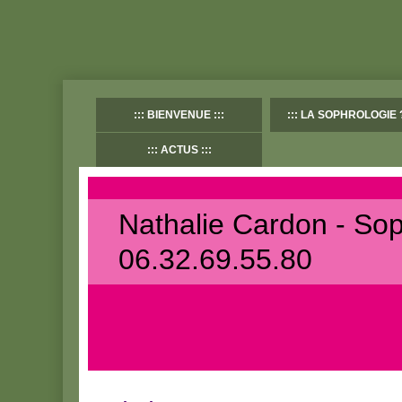
BIENVENUE
LA SOPHROLOGIE 
ACTUS
Nathalie Cardon - So
06.32.69.55.80