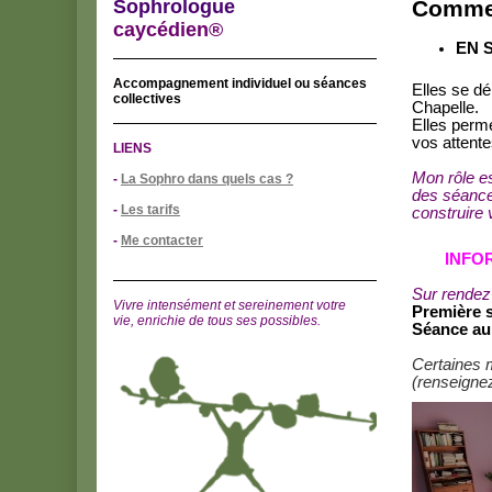
Sophrologue
Commen
caycédien®
EN 
Accompagnement individuel ou séances
Elles se d
collectives
Chapelle.
Elles perm
vos attente
LIENS
Mon rôle es
-
La Sophro dans quels cas ?
des séance
-
Les tarifs
construire 
-
Me contacter
INFO
Sur rendez
Vivre intensément et sereinement votre
Première 
vie,
enrichie de tous ses possibles.
Séance au 
Certaines m
(renseigne